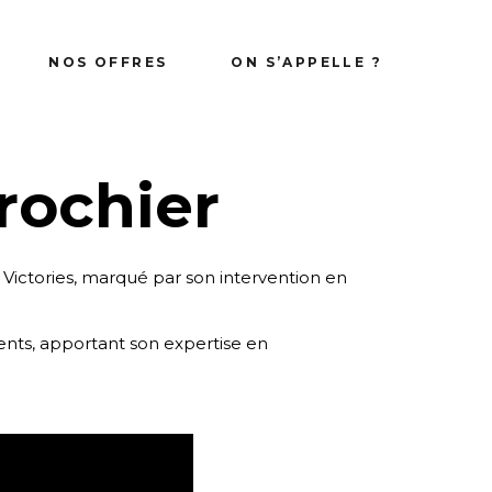
Pack 8 vidéos
NOS OFFRES
ON S’APPELLE ?
Photocall 2.0
Pack 8 vidéos
rochier
Photocall 2.0
 Victories, marqué par son intervention en
ments, apportant son expertise en