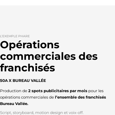
L’EXEMPLE PHARE
Opérations
commerciales des
franchisés
50A X BUREAU VALLÉE
Production de
2 spots publicitaires par mois
pour les
opérations commerciales de
l’ensemble des franchisés
Bureau Vallée.
Script, storyboard, motion design et voix-off.