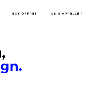
Pack 8 vidéos
NOS OFFRES
ON S’APPELLE ?
Photocall 2.0
Pack 8 vidéos
Photocall 2.0
,
ign.