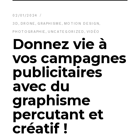
02/01/2024
3D
,
DRONE
,
GRAPHISME
,
MOTION DESIGN
,
PHOTOGRAPHIE
,
UNCATEGORIZED
,
VIDÉO
Donnez vie à
vos campagnes
publicitaires
avec du
graphisme
percutant et
créatif !